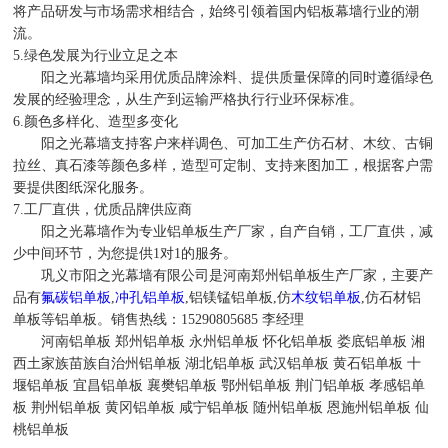
将产品研发与市场需求相结合，始终引领着国内铝板幕墙行业的潮
流。
5.绿色发展为行业立足之本
阳之光幕墙均采用优质品牌涂料、提供质量保障的同时遵循绿色
发展的经验理念，从生产到运输严格执行行业环保标准。
6.颜色多样化、造型多变化
阳之光幕墙支持客户来样调色、可加工生产仿石材、木纹、古铜
拉丝、真石漆等颜色多样，造型可定制、支持来图加工，根据客户需
要提供图纸深化服务。
7.工厂直供，优质品牌供应商
阳之光幕墙作为专业铝单板生产厂家，自产自销，工厂直供，减
少中间环节，为您提供1对1的服务。
巩义市阳之光幕墙有限公司是河南郑州铝单板生产厂家，主要产
品有
氟碳铝单板
,
冲孔铝单板
,铝镁锰铝单板,仿
木纹铝单板
,仿石材铝
单板等铝单板。销售热线：15290805685 李经理
河南铝单板 郑州铝单板 永州铝单板 怀化铝单板 娄底铝单板 湘
西土家族苗族自治州铝单板 湖北铝单板 武汉铝单板 黄石铝单板 十
堰铝单板 宜昌铝单板 襄樊铝单板 鄂州铝单板 荆门铝单板 孝感铝单
板 荆州铝单板 黄冈铝单板 咸宁铝单板 随州铝单板 恩施州铝单板 仙
桃铝单板