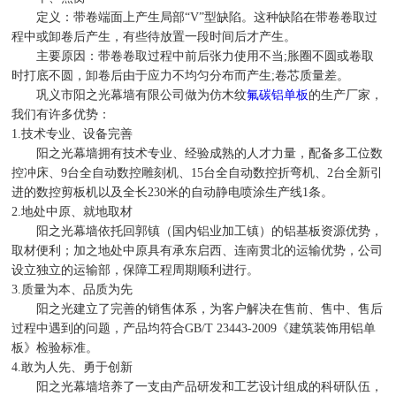
定义：带卷端面上产生局部“V”型缺陷。这种缺陷在带卷卷取过
程中或卸卷后产生，有些待放置一段时间后才产生。
主要原因：带卷卷取过程中前后张力使用不当;胀圈不圆或卷取
时打底不圆，卸卷后由于应力不均匀分布而产生;卷芯质量差。
巩义市阳之光幕墙有限公司做为仿木纹
氟碳铝单板
的生产厂家，
我们有许多优势：
1.技术专业、设备完善
阳之光幕墙拥有技术专业、经验成熟的人才力量，配备多工位数
控冲床、9台全自动数控雕刻机、15台全自动数控折弯机、2台全新引
进的数控剪板机以及全长230米的自动静电喷涂生产线1条。
2.地处中原、就地取材
阳之光幕墙依托回郭镇（国内铝业加工镇）的铝基板资源优势，
取材便利；加之地处中原具有承东启西、连南贯北的运输优势，公司
设立独立的运输部，保障工程周期顺利进行。
3.质量为本、品质为先
阳之光建立了完善的销售体系，为客户解决在售前、售中、售后
过程中遇到的问题，产品均符合GB/T 23443-2009《建筑装饰用铝单
板》检验标准。
4.敢为人先、勇于创新
阳之光幕墙培养了一支由产品研发和工艺设计组成的科研队伍，