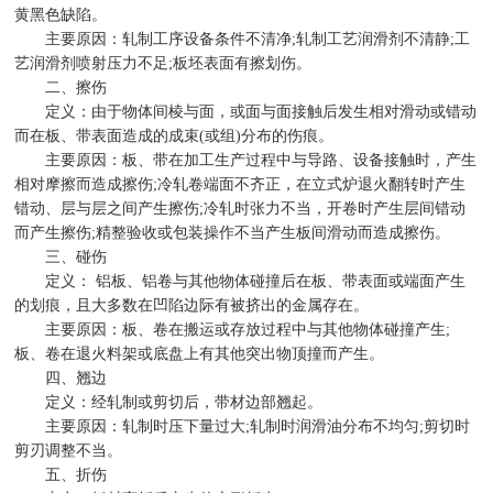
黄黑色缺陷。
主要原因：轧制工序设备条件不清净;轧制工艺润滑剂不清静;工
艺润滑剂喷射压力不足;板坯表面有擦划伤。
二、擦伤
定义：由于物体间棱与面，或面与面接触后发生相对滑动或错动
而在板、带表面造成的成束(或组)分布的伤痕。
主要原因：板、带在加工生产过程中与导路、设备接触时，产生
相对摩擦而造成擦伤;冷轧卷端面不齐正，在立式炉退火翻转时产生
错动、层与层之间产生擦伤;冷轧时张力不当，开卷时产生层间错动
而产生擦伤;精整验收或包装操作不当产生板间滑动而造成擦伤。
三、碰伤
定义： 铝板、铝卷与其他物体碰撞后在板、带表面或端面产生
的划痕，且大多数在凹陷边际有被挤出的金属存在。
主要原因：板、卷在搬运或存放过程中与其他物体碰撞产生;
板、卷在退火料架或底盘上有其他突出物顶撞而产生。
四、翘边
定义：经轧制或剪切后，带材边部翘起。
主要原因：轧制时压下量过大;轧制时润滑油分布不均匀;剪切时
剪刃调整不当。
五、折伤