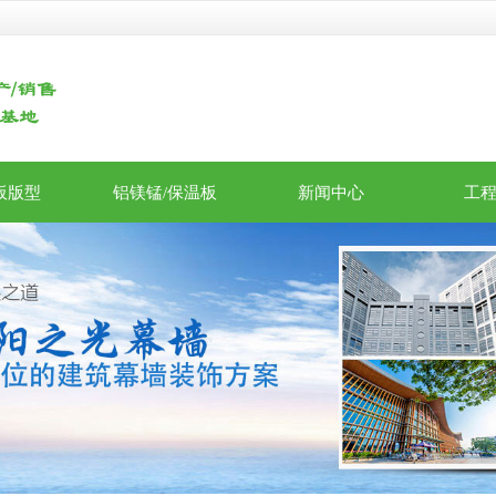
板版型
铝镁锰/保温板
新闻中心
工