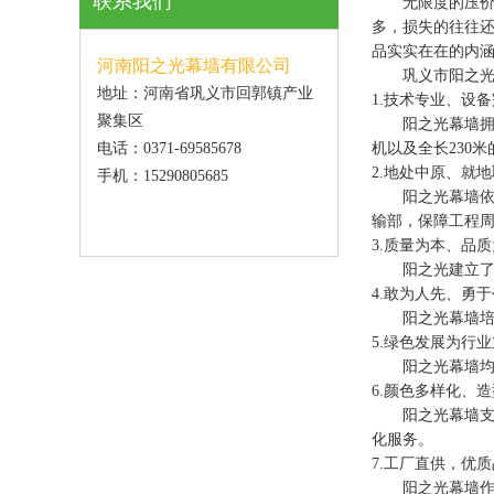
联系我们
无限度的压价造
多，损失的往往
品实实在在的内
河南阳之光幕墙有限公司
巩义市阳之光幕
地址：河南省巩义市回郭镇产业
1.技术专业、设
聚集区
阳之光幕墙拥有
电话：0371-69585678
机以及全长230
2.地处中原、就
手机：15290805685
阳之光幕墙依托
输部，保障工程
3.质量为本、品
阳之光建立了完善
4.敢为人先、勇
阳之光幕墙培养
5.绿色发展为行
阳之光幕墙均采
6.颜色多样化、
阳之光幕墙支持
化服务。
7.工厂直供，优
阳之光幕墙作为