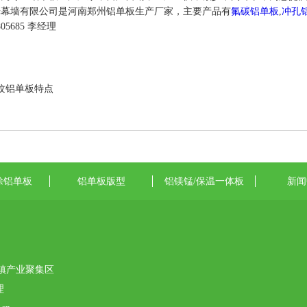
墙有限公司是河南郑州铝单板生产厂家，主要产品有
氟碳铝单板
,
冲孔
05685 李经理
石纹铝单板特点
涂铝单板
铝单板版型
铝镁锰/保温一体板
新闻
镇产业聚集区
理