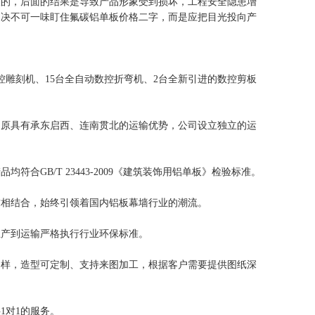
的，后面的结果是导致产品形象受到损坏，工程安全隐患增
，决不可一味盯住氟碳铝单板价格二字，而是应把目光投向产
雕刻机、15台全自动数控折弯机、2台全新引进的数控剪板
原具有承东启西、连南贯北的运输优势，公司设立独立的运
B/T 23443-2009《建筑装饰用铝单板》检验标准。
相结合，始终引领着国内铝板幕墙行业的潮流。
产到运输严格执行行业环保标准。
样，造型可定制、支持来图加工，根据客户需要提供图纸深
对1的服务。