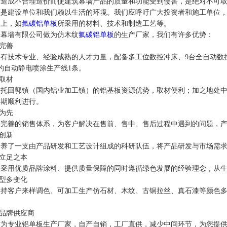
成不合理造价而使建筑幕墙产品的质量和功能受到侵害，是绝对不可取
还是建设单位和我们赖以生活的环境。我们应呼吁广大投资者和施工单位
涵上，如
氟碳铝单板
所采用的材料、技术和制造工艺等。
墙有限公司做为仿木纹
氟碳铝单板
的生产厂家，我们有许多优势：
备完善
技术专业、经验成熟的人才力量，配备多工位数控冲床、9台全自动数控
米的自动静电喷涂生产线1条。
地取材
回郭镇（国内铝业加工镇）的铝基板资源优势，取材便利；加之地处中
周期顺利进行。
质为先
的销售体系，为客户解决在售前、售中、售后过程中遇到的问题，产品均符合G
于创新
了一支由产品研发和工艺设计组成的科研队伍，将产品研发与市场需求
业立足之本
用优质品牌涂料、提供质量保障的同时遵循绿色发展的经验理念，从生
造型多变化
客户来样调色、可加工生产仿石材、木纹、古铜拉丝、真石漆等颜色多
质品牌供应商
专业铝单板生产厂家，自产自销，工厂直供，减少中间环节，为您提供1