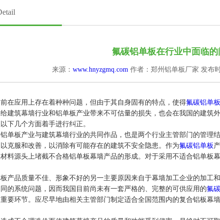
tail
氟碳铝单板在行业中面临的
来源：
www.hnyzgmq.com
作者：郑州铝单板厂家
发布时间
在应用上存在着种种问题，但由于其自身固有的特点，使得
氟碳铝单
将给建筑幕墙行业和铝单板产业带来不可估量的损失，也会在我国的建筑
从以下几个方面着手进行纠正。
单板产业与建筑幕墙行业的共同作品，也是两个行业主管部门的管理结
加以克服和改善，以消除有可能存在的建筑不安全隐患。作为
氟碳铝单板
从材料源头上堵截不合格铝单板幕墙产品的形成。对于采用不适合铝单板
产品质量不佳、形象不好的另一主要原因来自于幕墙加工企业的加工和
不同的系统问题，因而我国目前尚未有一套严格的、完整的可供应用的
氟
个重要环节。应尽早地由相关主管部门制定适合全国范围内的复合铝板幕