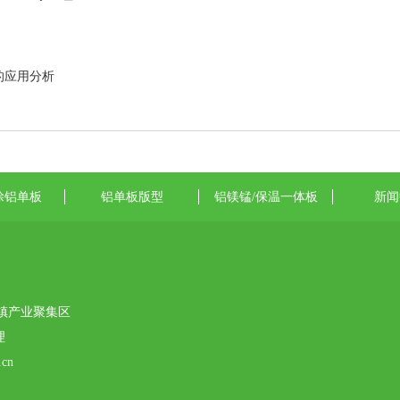
的应用分析
涂铝单板
铝单板版型
铝镁锰/保温一体板
新闻
镇产业聚集区
理
cn