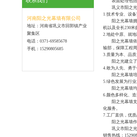
联系我们
表面处理包括平
巩义市阳之光幕
1.技术专业、设
河南阳之光幕墙有限公司
阳之光幕墙拥有
地址：河南省巩义市回郭镇产业
机以及全长230
聚集区
2.地处中原、就
电话：0371-69585678
阳之光幕墙依托
输部，保障工程
手机：15290805685
3.质量为本、品
阳之光建立了完善
4.敢为人先、勇
阳之光幕墙培养
5.绿色发展为行
阳之光幕墙均采
6.颜色多样化、
阳之光幕墙支持
化服务。
7.工厂直供，优
阳之光幕墙作为
巩义市阳之光幕
销售热线：152908