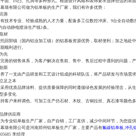
面、凹凸、孔洞等多种形式。根据设计风格和装饰要求选择合适的表面
墙有限公司做为铝单板的生产厂家，我们有许多优势：
备完善
技术专业、经验成熟的人才力量，配备多工位数控冲床、9台全自动数控
米的自动静电喷涂生产线1条。
地取材
回郭镇（国内铝业加工镇）的铝基板资源优势，取材便利；加之地处中
周期顺利进行。
质为先
的销售体系，为客户解决在售前、售中、售后过程中遇到的问题，产品均符合G
于创新
了一支由产品研发和工艺设计组成的科研队伍，将产品研发与市场需求
业立足之本
用优质品牌涂料、提供质量保障的同时遵循绿色发展的经验理念，从生
造型多变化
客户来样调色、可加工生产仿石材、木纹、古铜拉丝、真石漆等颜色多
质品牌供应商
专业铝单板生产厂家，自产自销，工厂直供，减少中间环节，为您提供1
墙有限公司是河南郑州铝单板生产厂家，主要产品有
氟碳铝单板
,
冲孔
05685 李经理