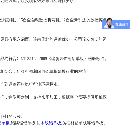
处理方式，以实现装饰效果或功能性要求。
雕刻机、15台全自动数控折弯机、2台全新引进的数控剪板
原具有承东启西、连南贯北的运输优势，公司设立独立的运
B/T 23443-2009《建筑装饰用铝单板》检验标准。
相结合，始终引领着国内铝单板幕墙行业的潮流。
产到运输严格执行行业环保标准。
样，造型可定制、支持来图加工，根据客户需要提供图纸深
对1的服务。
铝单板
,铝镁锰铝单板,仿
木纹铝单板
,仿石材铝单板等铝单板。