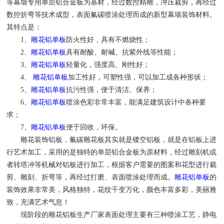
等幕墙专用单层铝合金板为基材，经过数控精雕，冲压裁剪，再经过
数控折弯等技术成型，表面氟碳喷涂处理而成的新型幕墙装饰材料。
其特点是：
1、
雕花铝单板
防火性好，具有不燃烧性；
2、
雕花铝单板
具有耐酸、耐碱、抗紫外线等性能；
3、
雕花铝单板
轻量化，强度高、刚性好；
4、
雕花铝单板
加工性好，可塑性强，可以加工成各种形状；
5、
雕花铝单板
抗污性强，便于清洁、保养；
6、
雕花铝单板
喷涂色彩非常丰富，能满足建筑设计中各种要
求；
7、
雕花铝单板
便于回收，环保。
雕花装饰铝板，氟碳雕花板其实就是镂空铝板，就是在铝板上进
行艺术加工，采用的是独特的单层铝合金板为原材料，经过雕刻机或
者转塔冲等机械对铝板进行加工，根据客户需要的图案和花型进行裁
剪、雕刻、折弯等，再经过打磨、表面喷涂处理而成。
雕花铝单板
的
装饰效果非常美，风格独特，花纹千变万化，颜色丰富多彩，美丽雅
致，充满艺术气息！
现阶段的雕花铝板生产厂家表面处理主要有三种喷涂工艺，静电