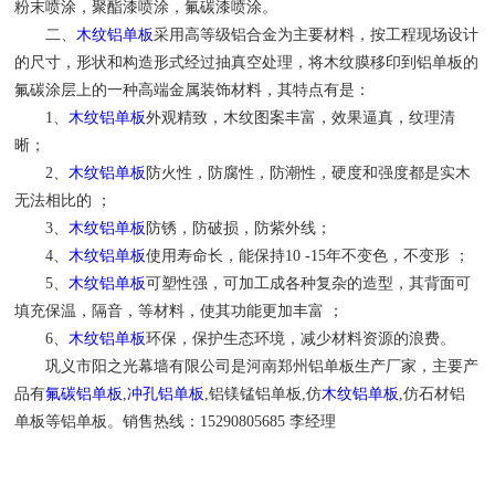
粉末喷涂，聚酯漆喷涂，氟碳漆喷涂。
二、
木纹铝单板
采用高等级铝合金为主要材料，按工程现场设计
的尺寸，形状和构造形式经过抽真空处理，将木纹膜移印到铝单板的
氟碳涂层上的一种高端金属装饰材料，其特点有是：
1、
木纹铝单板
外观精致，木纹图案丰富，效果逼真，纹理清
晰；
2、
木纹铝单板
防火性，防腐性，防潮性，硬度和强度都是实木
无法相比的 ；
3、
木纹铝单板
防锈，防破损，防紫外线；
4、
木纹铝单板
使用寿命长，能保持10 -15年不变色，不变形 ；
5、
木纹铝单板
可塑性强，可加工成各种复杂的造型，其背面可
填充保温，隔音，等材料，使其功能更加丰富 ；
6、
木纹铝单板
环保，保护生态环境，减少材料资源的浪费。
巩义市阳之光幕墙有限公司是河南郑州铝单板生产厂家，主要产
品有
氟碳铝单板
,
冲孔铝单板
,铝镁锰铝单板,仿
木纹铝单板
,仿石材铝
单板等铝单板。销售热线：15290805685 李经理